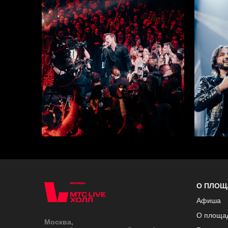
О ПЛОЩ
Афиша
О площа
Москва,