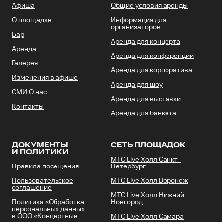
Афиша
Общие условия аренды
О площадке
Информация для
организаторов
Бар
Аренда для концерта
Аренда
Аренда для конференции
Галерея
Аренда для корпоратива
Изменения в афише
Аренда для шоу
СМИ О нас
Аренда для выставки
Контакты
Аренда для банкета
ДОКУМЕНТЫ
СЕТЬ ПЛОЩАДОК
И ПОЛИТИКИ
МТС Live Холл Санкт-
Правила посещения
Петербург
Пользовательское
МТС Live Холл Воронеж
соглашение
МТС Live Холл Нижний
Политика «Обработка
Новгород
персональных данных
в ООО «Концертные
МТС Live Холл Самара