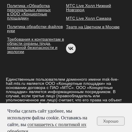
Политика «Обработка
МТС Live Холл Нижний
персональных данных
Новгород
в ООО «Концертные
площадки»
МТС Live Холл Самара
Политика обработки файлов
Театр на Цветном в Москве
куки
Требования к контрагентам в
области охраны труда,
пожарной безопасности и
экологии
Единственным пользователем доменного имени msk-live-
hall.mts.ru является ООО «Концертные площадки» на
основании договора с ПАО «МТС». ООО «Концертные
площадки» является информационным посредником. В
случае, если третье лицо (правообладатель или
уполномоченное им лицо) считает, что его права на объект
интеллектуальной собственности нарушаются, он может
направить претензию по адресу: ООО «Концертные
Чтобы сделать сайт удобнее, мы
площадки», ОГРН: 1171690022162, 109147, г. Москва, вн.
тер. г. муниципальный округ Таганский, ул. Воронцовская, д.
используем файлы cookie. Оставаясь на
1/3, стр. 2, пом. 2, эт. 2 и по e-mail: infokp@mts.ru. © ООО
Хорошо
сайте, вы
соглашаетесь с политикой их
«Концертные площадки», 2026
обработки.